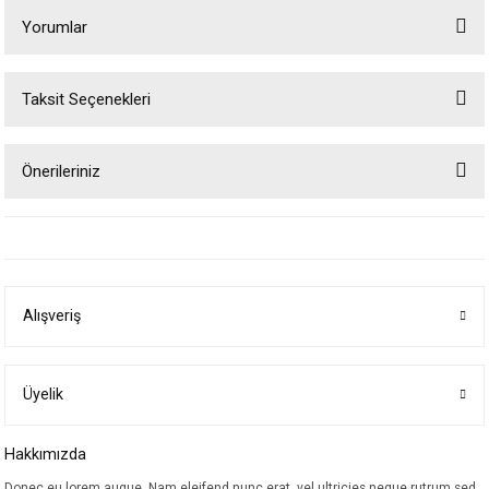
Yorumlar
Taksit Seçenekleri
Bu ürüne ilk yorumu siz yapın!
Önerileriniz
Yorum Yaz
Bu ürünün fiyat bilgisi, resim, ürün açıklamalarında ve diğer konularda
yetersiz gördüğünüz noktaları öneri formunu kullanarak tarafımıza
iletebilirsiniz.
Görüş ve önerileriniz için teşekkür ederiz.
Alışveriş
Ürün resmi kalitesiz, bozuk veya görüntülenemiyor.
Ürün açıklamasında eksik bilgiler bulunuyor.
Ürün bilgilerinde hatalar bulunuyor.
Üyelik
Ürün fiyatı diğer sitelerden daha pahalı.
Hakkımızda
Bu ürüne benzer farklı alternatifler olmalı.
Donec eu lorem augue. Nam eleifend nunc erat, vel ultricies neque rutrum sed.