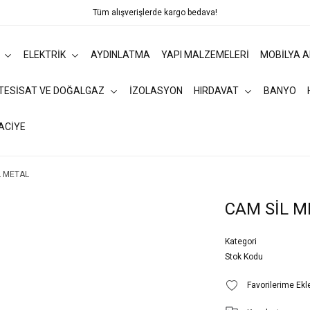
Tüm alışverişlerde kargo bedava!
ELEKTRİK
AYDINLATMA
YAPI MALZEMELERİ
MOBİLYA 
 TESİSAT VE DOĞALGAZ
İZOLASYON
HIRDAVAT
BANYO
ACİYE
L METAL
CAM SİL M
Kategori
Stok Kodu