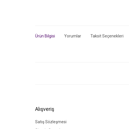
Ürün Bilgisi
Yorumlar
Taksit Seçenekleri
Bu ürünün fiyat bilgisi, resim, ürün açıklamalarında ve di
Görüş ve önerileriniz için teşekkür ederiz.
Ürün resmi kalitesiz, bozuk veya görüntülenemiyor.
Ürün açıklamasında eksik bilgiler bulunuyor.
Ürün bilgilerinde hatalar bulunuyor.
Alışveriş
Ürün fiyatı diğer sitelerden daha pahalı.
Bu ürüne benzer farklı alternatifler olmalı.
Satış Sözleşmesi