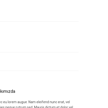
letebilirsiniz.
kımızda
c eu lorem augue. Nam eleifend nunc erat, vel
icies neque rutrum sed. Mauris dictum et dolor vel