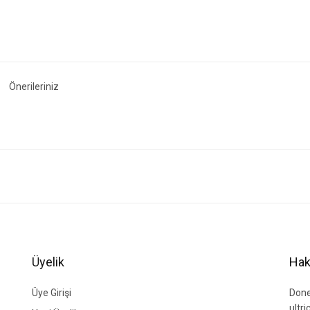
Önerileriniz
ğer konularda yetersiz gördüğünüz noktaları öneri formunu kullanarak tarafımıza i
Bu ürüne ilk yorumu siz yapın!
Yorum Yaz
Üyelik
Hak
Üye Girişi
Done
ultr