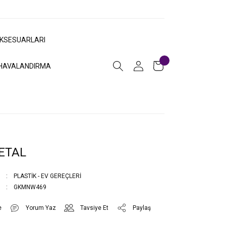
AKSESUARLARI
HAVALANDIRMA
ETAL
PLASTİK - EV GEREÇLERİ
GKMNW469
Yorum Yaz
Tavsiye Et
Paylaş