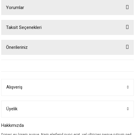
Yorumlar
Taksit Seçenekleri
Bu ürüne ilk yorumu siz yapın!
Önerileriniz
Yorum Yaz
Bu ürünün fiyat bilgisi, resim, ürün açıklamalarında ve diğer konularda
yetersiz gördüğünüz noktaları öneri formunu kullanarak tarafımıza
iletebilirsiniz.
Görüş ve önerileriniz için teşekkür ederiz.
Alışveriş
Ürün resmi kalitesiz, bozuk veya görüntülenemiyor.
Ürün açıklamasında eksik bilgiler bulunuyor.
Ürün bilgilerinde hatalar bulunuyor.
Üyelik
Ürün fiyatı diğer sitelerden daha pahalı.
Hakkımızda
Bu ürüne benzer farklı alternatifler olmalı.
Donec eu lorem augue. Nam eleifend nunc erat, vel ultricies neque rutrum sed.