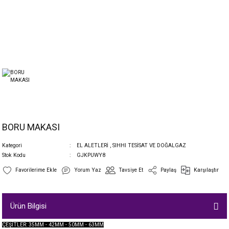
BORU MAKASI
Kategori
EL ALETLERİ
,
SIHHI TESİSAT VE DOĞALGAZ
Stok Kodu
GJKPUWY8
Yorum Yaz
Tavsiye Et
Paylaş
Karşılaştır
Ürün Bilgisi
ÇEŞİTLER: 35MM - 42MM - 50MM - 63MM