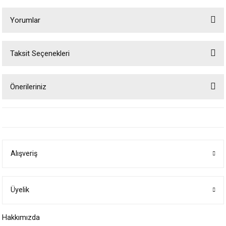
Yorumlar
Taksit Seçenekleri
Bu ürüne ilk yorumu siz yapın!
Önerileriniz
Yorum Yaz
Bu ürünün fiyat bilgisi, resim, ürün açıklamalarında ve diğer konularda
yetersiz gördüğünüz noktaları öneri formunu kullanarak tarafımıza
iletebilirsiniz.
Görüş ve önerileriniz için teşekkür ederiz.
Alışveriş
Ürün resmi kalitesiz, bozuk veya görüntülenemiyor.
Ürün açıklamasında eksik bilgiler bulunuyor.
Ürün bilgilerinde hatalar bulunuyor.
Üyelik
Ürün fiyatı diğer sitelerden daha pahalı.
Hakkımızda
Bu ürüne benzer farklı alternatifler olmalı.