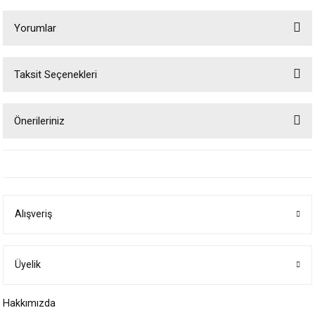
Yorumlar
Taksit Seçenekleri
Bu ürüne ilk yorumu siz yapın!
Önerileriniz
Yorum Yaz
Bu ürünün fiyat bilgisi, resim, ürün açıklamalarında ve diğer konularda
yetersiz gördüğünüz noktaları öneri formunu kullanarak tarafımıza
iletebilirsiniz.
Görüş ve önerileriniz için teşekkür ederiz.
Alışveriş
Ürün resmi kalitesiz, bozuk veya görüntülenemiyor.
Ürün açıklamasında eksik bilgiler bulunuyor.
Ürün bilgilerinde hatalar bulunuyor.
Üyelik
Ürün fiyatı diğer sitelerden daha pahalı.
Hakkımızda
Bu ürüne benzer farklı alternatifler olmalı.