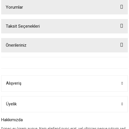
Yorumlar
Taksit Seçenekleri
Bu ürüne ilk yorumu siz yapın!
Önerileriniz
Yorum Yaz
Bu ürünün fiyat bilgisi, resim, ürün açıklamalarında ve diğer konularda
yetersiz gördüğünüz noktaları öneri formunu kullanarak tarafımıza
iletebilirsiniz.
Görüş ve önerileriniz için teşekkür ederiz.
Alışveriş
Ürün resmi kalitesiz, bozuk veya görüntülenemiyor.
Ürün açıklamasında eksik bilgiler bulunuyor.
Ürün bilgilerinde hatalar bulunuyor.
Üyelik
Ürün fiyatı diğer sitelerden daha pahalı.
Hakkımızda
Bu ürüne benzer farklı alternatifler olmalı.
Donec eu lorem augue. Nam eleifend nunc erat, vel ultricies neque rutrum sed.