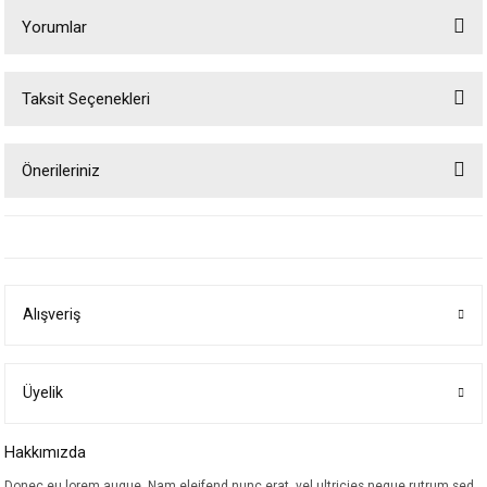
Yorumlar
Taksit Seçenekleri
Bu ürüne ilk yorumu siz yapın!
Önerileriniz
Yorum Yaz
Bu ürünün fiyat bilgisi, resim, ürün açıklamalarında ve diğer konularda
yetersiz gördüğünüz noktaları öneri formunu kullanarak tarafımıza
iletebilirsiniz.
Görüş ve önerileriniz için teşekkür ederiz.
Alışveriş
Ürün resmi kalitesiz, bozuk veya görüntülenemiyor.
Ürün açıklamasında eksik bilgiler bulunuyor.
Ürün bilgilerinde hatalar bulunuyor.
Üyelik
Ürün fiyatı diğer sitelerden daha pahalı.
Hakkımızda
Bu ürüne benzer farklı alternatifler olmalı.
Donec eu lorem augue. Nam eleifend nunc erat, vel ultricies neque rutrum sed.