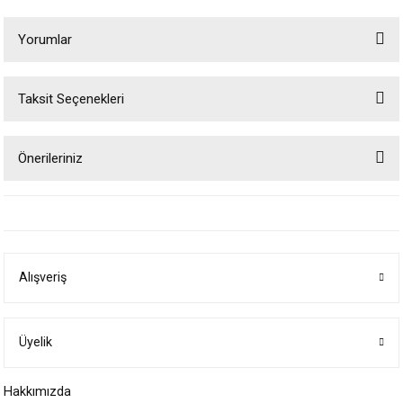
Yorumlar
Taksit Seçenekleri
Bu ürüne ilk yorumu siz yapın!
Önerileriniz
Yorum Yaz
Bu ürünün fiyat bilgisi, resim, ürün açıklamalarında ve diğer konularda
yetersiz gördüğünüz noktaları öneri formunu kullanarak tarafımıza
iletebilirsiniz.
Görüş ve önerileriniz için teşekkür ederiz.
Alışveriş
Ürün resmi kalitesiz, bozuk veya görüntülenemiyor.
Ürün açıklamasında eksik bilgiler bulunuyor.
Ürün bilgilerinde hatalar bulunuyor.
Üyelik
Ürün fiyatı diğer sitelerden daha pahalı.
Hakkımızda
Bu ürüne benzer farklı alternatifler olmalı.