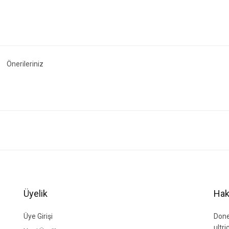
Önerileriniz
ğer konularda yetersiz gördüğünüz noktaları öneri formunu kullanarak tarafımıza i
Bu ürüne ilk yorumu siz yapın!
Yorum Yaz
Üyelik
Hak
Üye Girişi
Done
ultr