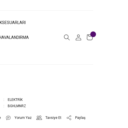
AKSESUARLARI
HAVALANDIRMA
ELEKTRİK
BGHLMNRZ
Yorum Yaz
Tavsiye Et
Paylaş