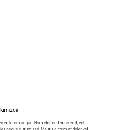
letebilirsiniz.
kımızda
c eu lorem augue. Nam eleifend nunc erat, vel
icies neque rutrum sed. Mauris dictum et dolor vel