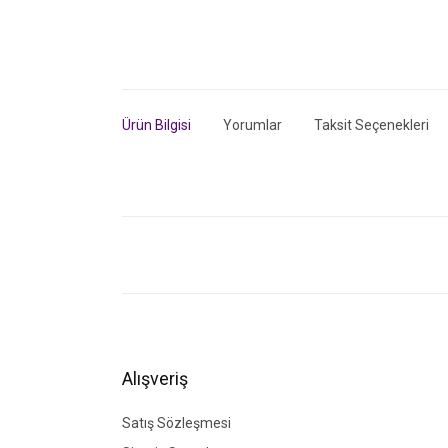
Ürün Bilgisi
Yorumlar
Taksit Seçenekleri
Bu ürünün fiyat bilgisi, resim, ürün açıklamalarında ve di
Görüş ve önerileriniz için teşekkür ederiz.
Ürün resmi kalitesiz, bozuk veya görüntülenemiyor.
Ürün açıklamasında eksik bilgiler bulunuyor.
Ürün bilgilerinde hatalar bulunuyor.
Alışveriş
Ürün fiyatı diğer sitelerden daha pahalı.
Bu ürüne benzer farklı alternatifler olmalı.
Satış Sözleşmesi