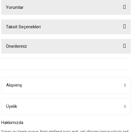
Yorumlar
Taksit Seçenekleri
Bu ürüne ilk yorumu siz yapın!
Önerileriniz
Yorum Yaz
Bu ürünün fiyat bilgisi, resim, ürün açıklamalarında ve diğer konularda
yetersiz gördüğünüz noktaları öneri formunu kullanarak tarafımıza
iletebilirsiniz.
Görüş ve önerileriniz için teşekkür ederiz.
Alışveriş
Ürün resmi kalitesiz, bozuk veya görüntülenemiyor.
Ürün açıklamasında eksik bilgiler bulunuyor.
Ürün bilgilerinde hatalar bulunuyor.
Üyelik
Ürün fiyatı diğer sitelerden daha pahalı.
Hakkımızda
Bu ürüne benzer farklı alternatifler olmalı.
Donec eu lorem augue. Nam eleifend nunc erat, vel ultricies neque rutrum sed.