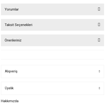
Yorumlar
Taksit Seçenekleri
Bu ürüne ilk yorumu siz yapın!
Önerileriniz
Yorum Yaz
Bu ürünün fiyat bilgisi, resim, ürün açıklamalarında ve diğer konularda
yetersiz gördüğünüz noktaları öneri formunu kullanarak tarafımıza
iletebilirsiniz.
Görüş ve önerileriniz için teşekkür ederiz.
Alışveriş
Ürün resmi kalitesiz, bozuk veya görüntülenemiyor.
Ürün açıklamasında eksik bilgiler bulunuyor.
Ürün bilgilerinde hatalar bulunuyor.
Üyelik
Ürün fiyatı diğer sitelerden daha pahalı.
Hakkımızda
Bu ürüne benzer farklı alternatifler olmalı.