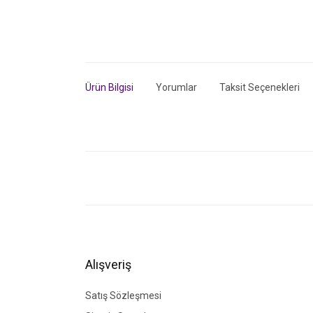
Ürün Bilgisi
Yorumlar
Taksit Seçenekleri
Bu ürünün fiyat bilgisi, resim, ürün açıklamalarında ve di
Görüş ve önerileriniz için teşekkür ederiz.
Ürün resmi kalitesiz, bozuk veya görüntülenemiyor.
Ürün açıklamasında eksik bilgiler bulunuyor.
Ürün bilgilerinde hatalar bulunuyor.
Alışveriş
Ürün fiyatı diğer sitelerden daha pahalı.
Bu ürüne benzer farklı alternatifler olmalı.
Satış Sözleşmesi