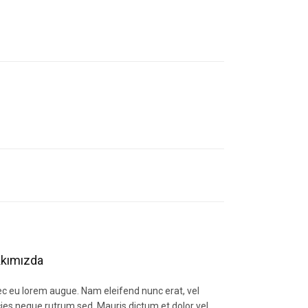
letebilirsiniz.
kımızda
c eu lorem augue. Nam eleifend nunc erat, vel
icies neque rutrum sed. Mauris dictum et dolor vel