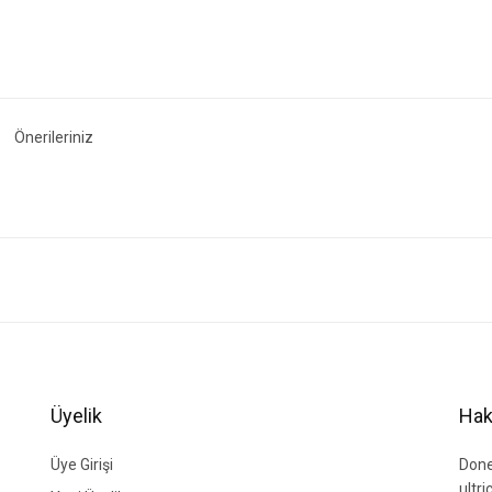
Önerileriniz
ğer konularda yetersiz gördüğünüz noktaları öneri formunu kullanarak tarafımıza i
Bu ürüne ilk yorumu siz yapın!
Yorum Yaz
Üyelik
Hak
Üye Girişi
Done
ultr