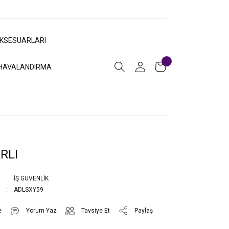
AKSESUARLARI
HAVALANDIRMA
RLI
İŞ GÜVENLİK
ADLSXY59
Yorum Yaz
Tavsiye Et
Paylaş