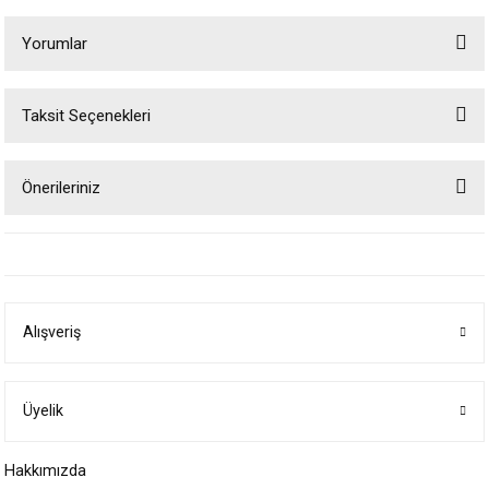
Yorumlar
Taksit Seçenekleri
Bu ürüne ilk yorumu siz yapın!
Önerileriniz
Yorum Yaz
Bu ürünün fiyat bilgisi, resim, ürün açıklamalarında ve diğer konularda
yetersiz gördüğünüz noktaları öneri formunu kullanarak tarafımıza
iletebilirsiniz.
Görüş ve önerileriniz için teşekkür ederiz.
Alışveriş
Ürün resmi kalitesiz, bozuk veya görüntülenemiyor.
Ürün açıklamasında eksik bilgiler bulunuyor.
Ürün bilgilerinde hatalar bulunuyor.
Üyelik
Ürün fiyatı diğer sitelerden daha pahalı.
Hakkımızda
Bu ürüne benzer farklı alternatifler olmalı.