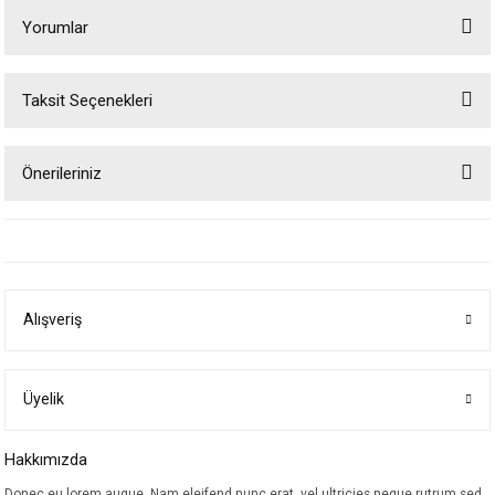
Yorumlar
Taksit Seçenekleri
Bu ürüne ilk yorumu siz yapın!
Önerileriniz
Yorum Yaz
Bu ürünün fiyat bilgisi, resim, ürün açıklamalarında ve diğer konularda
yetersiz gördüğünüz noktaları öneri formunu kullanarak tarafımıza
iletebilirsiniz.
Görüş ve önerileriniz için teşekkür ederiz.
Alışveriş
Ürün resmi kalitesiz, bozuk veya görüntülenemiyor.
Ürün açıklamasında eksik bilgiler bulunuyor.
Ürün bilgilerinde hatalar bulunuyor.
Üyelik
Ürün fiyatı diğer sitelerden daha pahalı.
Hakkımızda
Bu ürüne benzer farklı alternatifler olmalı.
Donec eu lorem augue. Nam eleifend nunc erat, vel ultricies neque rutrum sed.