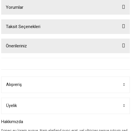
Yorumlar
Taksit Seçenekleri
Bu ürüne ilk yorumu siz yapın!
Önerileriniz
Yorum Yaz
Bu ürünün fiyat bilgisi, resim, ürün açıklamalarında ve diğer konularda
yetersiz gördüğünüz noktaları öneri formunu kullanarak tarafımıza
iletebilirsiniz.
Görüş ve önerileriniz için teşekkür ederiz.
Alışveriş
Ürün resmi kalitesiz, bozuk veya görüntülenemiyor.
Ürün açıklamasında eksik bilgiler bulunuyor.
Ürün bilgilerinde hatalar bulunuyor.
Üyelik
Ürün fiyatı diğer sitelerden daha pahalı.
Hakkımızda
Bu ürüne benzer farklı alternatifler olmalı.
Donec eu lorem augue. Nam eleifend nunc erat, vel ultricies neque rutrum sed.