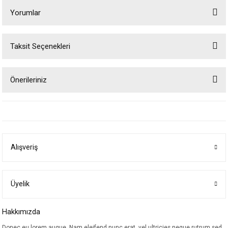
Yorumlar
Taksit Seçenekleri
Bu ürüne ilk yorumu siz yapın!
Önerileriniz
Yorum Yaz
Bu ürünün fiyat bilgisi, resim, ürün açıklamalarında ve diğer konularda
yetersiz gördüğünüz noktaları öneri formunu kullanarak tarafımıza
iletebilirsiniz.
Görüş ve önerileriniz için teşekkür ederiz.
Alışveriş
Ürün resmi kalitesiz, bozuk veya görüntülenemiyor.
Ürün açıklamasında eksik bilgiler bulunuyor.
Ürün bilgilerinde hatalar bulunuyor.
Üyelik
Ürün fiyatı diğer sitelerden daha pahalı.
Hakkımızda
Bu ürüne benzer farklı alternatifler olmalı.
Donec eu lorem augue. Nam eleifend nunc erat, vel ultricies neque rutrum sed.