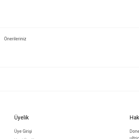
Önerileriniz
ğer konularda yetersiz gördüğünüz noktaları öneri formunu kullanarak tarafımıza i
Bu ürüne ilk yorumu siz yapın!
Yorum Yaz
Üyelik
Hak
Üye Girişi
Done
ultr