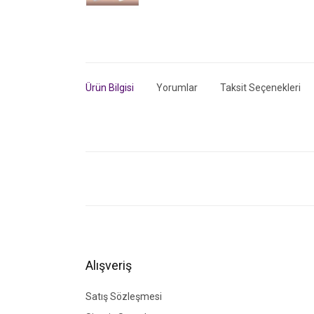
Ürün Bilgisi
Yorumlar
Taksit Seçenekleri
Bu ürünün fiyat bilgisi, resim, ürün açıklamalarında ve di
Görüş ve önerileriniz için teşekkür ederiz.
Ürün resmi kalitesiz, bozuk veya görüntülenemiyor.
Ürün açıklamasında eksik bilgiler bulunuyor.
Ürün bilgilerinde hatalar bulunuyor.
Alışveriş
Ürün fiyatı diğer sitelerden daha pahalı.
Bu ürüne benzer farklı alternatifler olmalı.
Satış Sözleşmesi