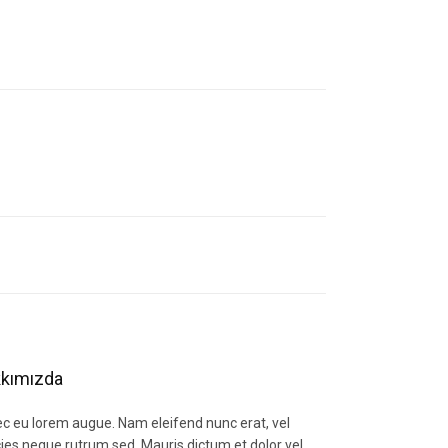
letebilirsiniz.
kımızda
c eu lorem augue. Nam eleifend nunc erat, vel
icies neque rutrum sed. Mauris dictum et dolor vel