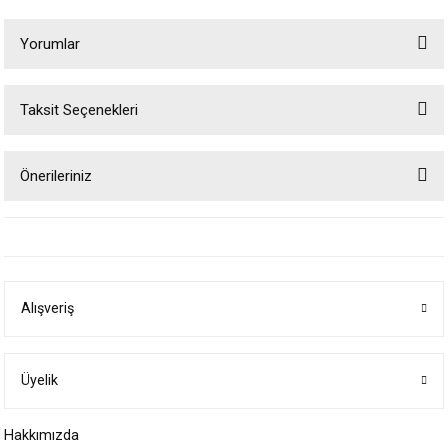
Yorumlar
Taksit Seçenekleri
Bu ürüne ilk yorumu siz yapın!
Önerileriniz
Yorum Yaz
Bu ürünün fiyat bilgisi, resim, ürün açıklamalarında ve diğer konularda
yetersiz gördüğünüz noktaları öneri formunu kullanarak tarafımıza
iletebilirsiniz.
Görüş ve önerileriniz için teşekkür ederiz.
Alışveriş
Ürün resmi kalitesiz, bozuk veya görüntülenemiyor.
Ürün açıklamasında eksik bilgiler bulunuyor.
Ürün bilgilerinde hatalar bulunuyor.
Üyelik
Ürün fiyatı diğer sitelerden daha pahalı.
Hakkımızda
Bu ürüne benzer farklı alternatifler olmalı.