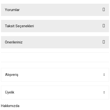
Yorumlar
Taksit Seçenekleri
Bu ürüne ilk yorumu siz yapın!
Önerileriniz
Yorum Yaz
Bu ürünün fiyat bilgisi, resim, ürün açıklamalarında ve diğer konularda
yetersiz gördüğünüz noktaları öneri formunu kullanarak tarafımıza
iletebilirsiniz.
Görüş ve önerileriniz için teşekkür ederiz.
Alışveriş
Ürün resmi kalitesiz, bozuk veya görüntülenemiyor.
Ürün açıklamasında eksik bilgiler bulunuyor.
Ürün bilgilerinde hatalar bulunuyor.
Üyelik
Ürün fiyatı diğer sitelerden daha pahalı.
Hakkımızda
Bu ürüne benzer farklı alternatifler olmalı.