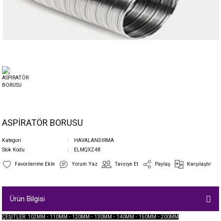
ASPİRATÖR BORUSU
Kategori
HAVALANDIRMA
Stok Kodu
ELMQXZ48
Yorum Yaz
Tavsiye Et
Paylaş
Karşılaştır
Ürün Bilgisi
ÇEŞİTLER: 102MM - 110MM - 120MM - 130MM - 140MM - 150MM - 200MM