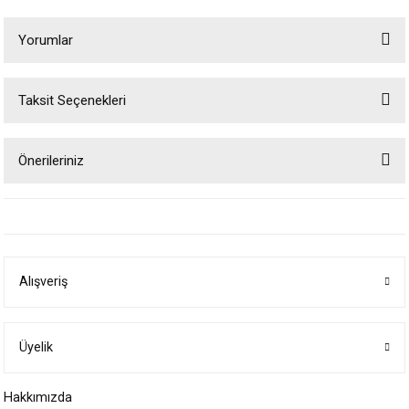
Yorumlar
Taksit Seçenekleri
Bu ürüne ilk yorumu siz yapın!
Önerileriniz
Yorum Yaz
Bu ürünün fiyat bilgisi, resim, ürün açıklamalarında ve diğer konularda
yetersiz gördüğünüz noktaları öneri formunu kullanarak tarafımıza
iletebilirsiniz.
Görüş ve önerileriniz için teşekkür ederiz.
Alışveriş
Ürün resmi kalitesiz, bozuk veya görüntülenemiyor.
Ürün açıklamasında eksik bilgiler bulunuyor.
Ürün bilgilerinde hatalar bulunuyor.
Üyelik
Ürün fiyatı diğer sitelerden daha pahalı.
Hakkımızda
Bu ürüne benzer farklı alternatifler olmalı.