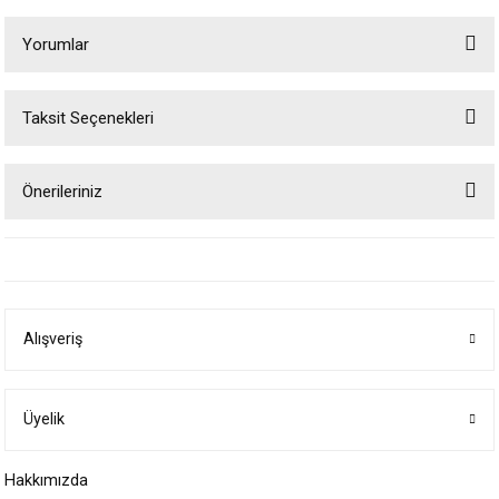
Yorumlar
Taksit Seçenekleri
Bu ürüne ilk yorumu siz yapın!
Önerileriniz
Yorum Yaz
Bu ürünün fiyat bilgisi, resim, ürün açıklamalarında ve diğer konularda
yetersiz gördüğünüz noktaları öneri formunu kullanarak tarafımıza
iletebilirsiniz.
Görüş ve önerileriniz için teşekkür ederiz.
Alışveriş
Ürün resmi kalitesiz, bozuk veya görüntülenemiyor.
Ürün açıklamasında eksik bilgiler bulunuyor.
Ürün bilgilerinde hatalar bulunuyor.
Üyelik
Ürün fiyatı diğer sitelerden daha pahalı.
Hakkımızda
Bu ürüne benzer farklı alternatifler olmalı.