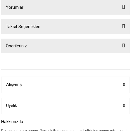
Yorumlar
Taksit Seçenekleri
Bu ürüne ilk yorumu siz yapın!
Önerileriniz
Yorum Yaz
Bu ürünün fiyat bilgisi, resim, ürün açıklamalarında ve diğer konularda
yetersiz gördüğünüz noktaları öneri formunu kullanarak tarafımıza
iletebilirsiniz.
Görüş ve önerileriniz için teşekkür ederiz.
Alışveriş
Ürün resmi kalitesiz, bozuk veya görüntülenemiyor.
Ürün açıklamasında eksik bilgiler bulunuyor.
Ürün bilgilerinde hatalar bulunuyor.
Üyelik
Ürün fiyatı diğer sitelerden daha pahalı.
Hakkımızda
Bu ürüne benzer farklı alternatifler olmalı.
Donec eu lorem augue. Nam eleifend nunc erat, vel ultricies neque rutrum sed.