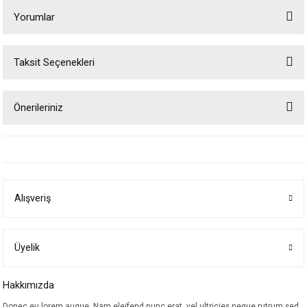
Yorumlar
Taksit Seçenekleri
Bu ürüne ilk yorumu siz yapın!
Önerileriniz
Yorum Yaz
Bu ürünün fiyat bilgisi, resim, ürün açıklamalarında ve diğer konularda
yetersiz gördüğünüz noktaları öneri formunu kullanarak tarafımıza
iletebilirsiniz.
Görüş ve önerileriniz için teşekkür ederiz.
Alışveriş
Ürün resmi kalitesiz, bozuk veya görüntülenemiyor.
Ürün açıklamasında eksik bilgiler bulunuyor.
Ürün bilgilerinde hatalar bulunuyor.
Üyelik
Ürün fiyatı diğer sitelerden daha pahalı.
Hakkımızda
Bu ürüne benzer farklı alternatifler olmalı.
Donec eu lorem augue. Nam eleifend nunc erat, vel ultricies neque rutrum sed.