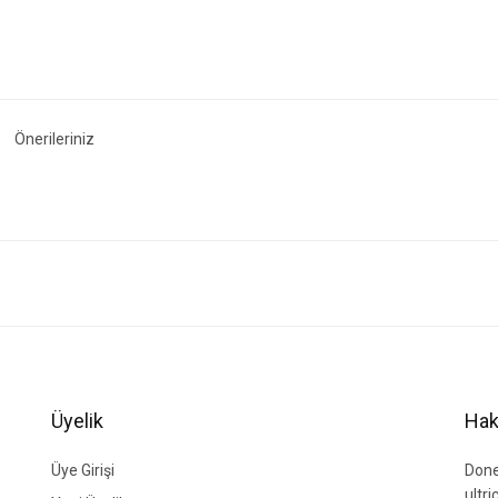
Önerileriniz
ğer konularda yetersiz gördüğünüz noktaları öneri formunu kullanarak tarafımıza i
Bu ürüne ilk yorumu siz yapın!
Yorum Yaz
Üyelik
Hak
Üye Girişi
Done
ultr