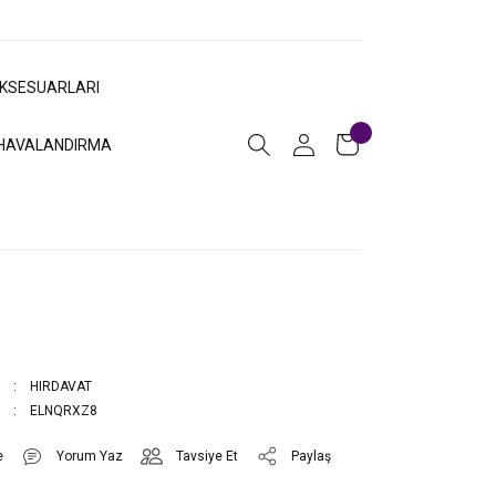
AKSESUARLARI
HAVALANDIRMA
HIRDAVAT
ELNQRXZ8
Yorum Yaz
Tavsiye Et
Paylaş