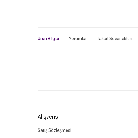
Ürün Bilgisi
Yorumlar
Taksit Seçenekleri
Bu ürünün fiyat bilgisi, resim, ürün açıklamalarında ve di
Görüş ve önerileriniz için teşekkür ederiz.
Ürün resmi kalitesiz, bozuk veya görüntülenemiyor.
Ürün açıklamasında eksik bilgiler bulunuyor.
Ürün bilgilerinde hatalar bulunuyor.
Alışveriş
Ürün fiyatı diğer sitelerden daha pahalı.
Bu ürüne benzer farklı alternatifler olmalı.
Satış Sözleşmesi