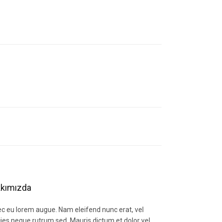
letebilirsiniz.
kımızda
c eu lorem augue. Nam eleifend nunc erat, vel
icies neque rutrum sed. Mauris dictum et dolor vel