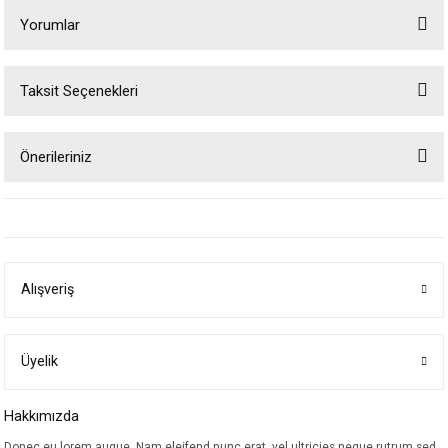
Yorumlar
Taksit Seçenekleri
Bu ürüne ilk yorumu siz yapın!
Önerileriniz
Yorum Yaz
Bu ürünün fiyat bilgisi, resim, ürün açıklamalarında ve diğer konularda
yetersiz gördüğünüz noktaları öneri formunu kullanarak tarafımıza
iletebilirsiniz.
Görüş ve önerileriniz için teşekkür ederiz.
Alışveriş
Ürün resmi kalitesiz, bozuk veya görüntülenemiyor.
Ürün açıklamasında eksik bilgiler bulunuyor.
Ürün bilgilerinde hatalar bulunuyor.
Üyelik
Ürün fiyatı diğer sitelerden daha pahalı.
Hakkımızda
Bu ürüne benzer farklı alternatifler olmalı.
Donec eu lorem augue. Nam eleifend nunc erat, vel ultricies neque rutrum sed.