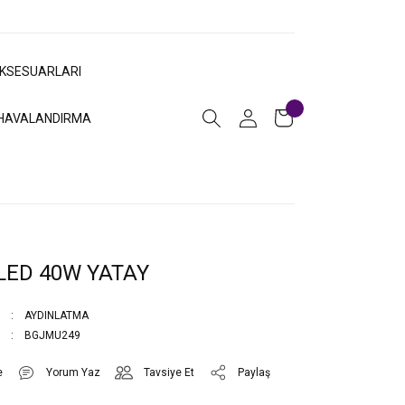
AKSESUARLARI
HAVALANDIRMA
LED 40W YATAY
AYDINLATMA
BGJMU249
Yorum Yaz
Tavsiye Et
Paylaş