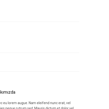
letebilirsiniz.
kımızda
c eu lorem augue. Nam eleifend nunc erat, vel
icies neque rutrum sed. Mauris dictum et dolor vel