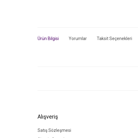
Ürün Bilgisi
Yorumlar
Taksit Seçenekleri
Bu ürünün fiyat bilgisi, resim, ürün açıklamalarında ve di
Görüş ve önerileriniz için teşekkür ederiz.
Ürün resmi kalitesiz, bozuk veya görüntülenemiyor.
Ürün açıklamasında eksik bilgiler bulunuyor.
Ürün bilgilerinde hatalar bulunuyor.
Alışveriş
Ürün fiyatı diğer sitelerden daha pahalı.
Bu ürüne benzer farklı alternatifler olmalı.
Satış Sözleşmesi