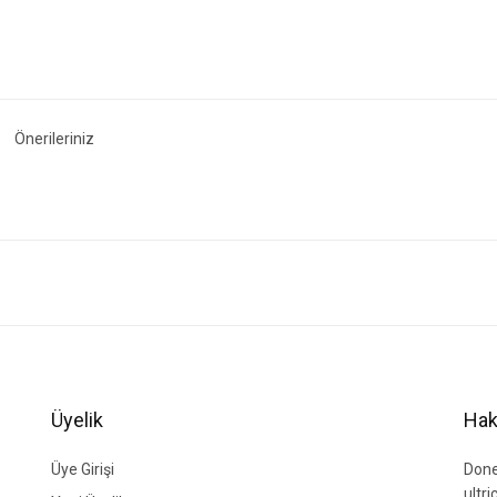
Önerileriniz
ğer konularda yetersiz gördüğünüz noktaları öneri formunu kullanarak tarafımıza i
Bu ürüne ilk yorumu siz yapın!
Yorum Yaz
Üyelik
Hak
Üye Girişi
Done
ultr