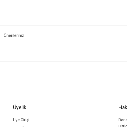
Önerileriniz
ğer konularda yetersiz gördüğünüz noktaları öneri formunu kullanarak tarafımıza i
Bu ürüne ilk yorumu siz yapın!
Yorum Yaz
Üyelik
Hak
Üye Girişi
Done
ultr