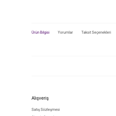
Ürün Bilgisi
Yorumlar
Taksit Seçenekleri
Bu ürünün fiyat bilgisi, resim, ürün açıklamalarında ve di
Görüş ve önerileriniz için teşekkür ederiz.
Ürün resmi kalitesiz, bozuk veya görüntülenemiyor.
Ürün açıklamasında eksik bilgiler bulunuyor.
Ürün bilgilerinde hatalar bulunuyor.
Alışveriş
Ürün fiyatı diğer sitelerden daha pahalı.
Bu ürüne benzer farklı alternatifler olmalı.
Satış Sözleşmesi