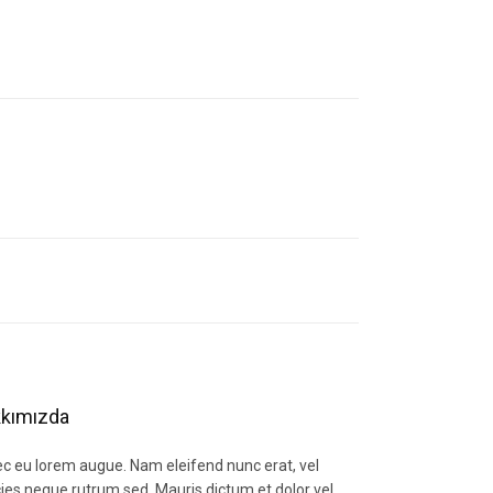
letebilirsiniz.
kımızda
c eu lorem augue. Nam eleifend nunc erat, vel
icies neque rutrum sed. Mauris dictum et dolor vel