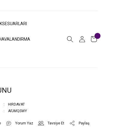
AKSESUARLARI
HAVALANDIRMA
UNU
HIRDAVAT
AFJMQSWY
Yorum Yaz
Tavsiye Et
Paylaş