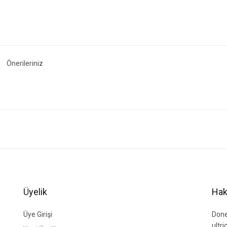
Önerileriniz
ğer konularda yetersiz gördüğünüz noktaları öneri formunu kullanarak tarafımıza i
Bu ürüne ilk yorumu siz yapın!
Yorum Yaz
Üyelik
Hak
Üye Girişi
Done
ultr