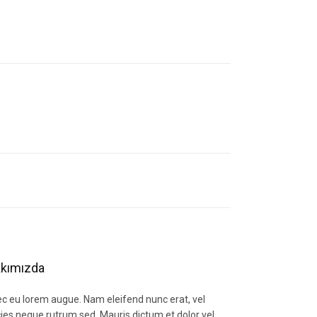
letebilirsiniz.
kımızda
c eu lorem augue. Nam eleifend nunc erat, vel
icies neque rutrum sed. Mauris dictum et dolor vel