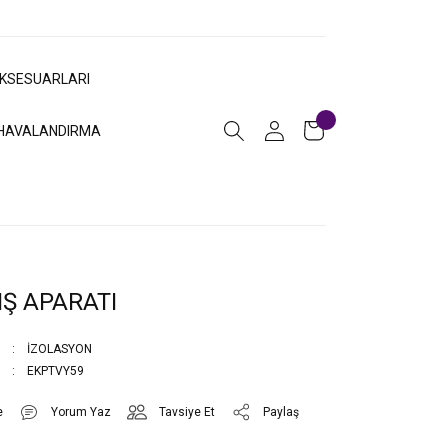
AKSESUARLARI
HAVALANDIRMA
IŞ APARATI
İZOLASYON
EKPTVY59
Yorum Yaz
Tavsiye Et
Paylaş