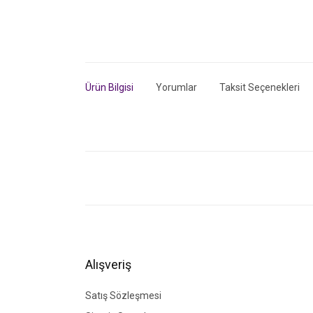
Ürün Bilgisi
Yorumlar
Taksit Seçenekleri
Bu ürünün fiyat bilgisi, resim, ürün açıklamalarında ve di
Görüş ve önerileriniz için teşekkür ederiz.
Ürün resmi kalitesiz, bozuk veya görüntülenemiyor.
Ürün açıklamasında eksik bilgiler bulunuyor.
Ürün bilgilerinde hatalar bulunuyor.
Alışveriş
Ürün fiyatı diğer sitelerden daha pahalı.
Bu ürüne benzer farklı alternatifler olmalı.
Satış Sözleşmesi