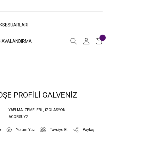
AKSESUARLARI
HAVALANDIRMA
ÖŞE PROFİLİ GALVENİZ
YAPI MALZEMELERİ
,
İZOLASYON
ACQRSUY2
Yorum Yaz
Tavsiye Et
Paylaş