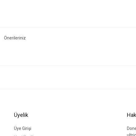
Önerileriniz
ğer konularda yetersiz gördüğünüz noktaları öneri formunu kullanarak tarafımıza i
Bu ürüne ilk yorumu siz yapın!
Yorum Yaz
Üyelik
Hak
Üye Girişi
Done
ultr