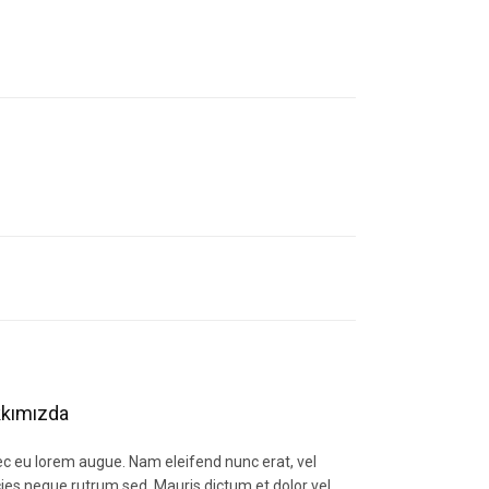
letebilirsiniz.
kımızda
c eu lorem augue. Nam eleifend nunc erat, vel
icies neque rutrum sed. Mauris dictum et dolor vel