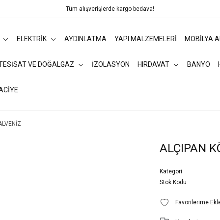
Tüm alışverişlerde kargo bedava!
ELEKTRİK
AYDINLATMA
YAPI MALZEMELERİ
MOBİLYA 
 TESİSAT VE DOĞALGAZ
İZOLASYON
HIRDAVAT
BANYO
ACİYE
ALVENİZ
ALÇIPAN K
Kategori
Stok Kodu