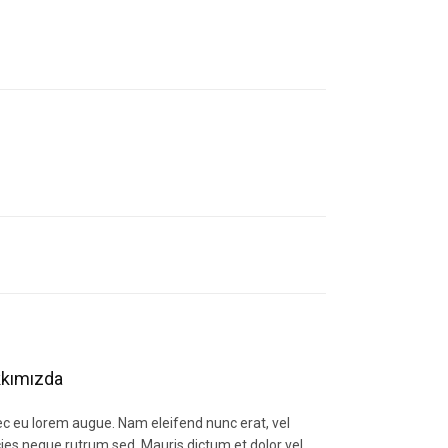
letebilirsiniz.
kımızda
c eu lorem augue. Nam eleifend nunc erat, vel
icies neque rutrum sed. Mauris dictum et dolor vel