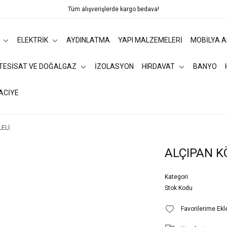
Tüm alışverişlerde kargo bedava!
ELEKTRİK
AYDINLATMA
YAPI MALZEMELERİ
MOBİLYA 
 TESİSAT VE DOĞALGAZ
İZOLASYON
HIRDAVAT
BANYO
ACİYE
LELİ
ALÇIPAN KÖ
Kategori
Stok Kodu