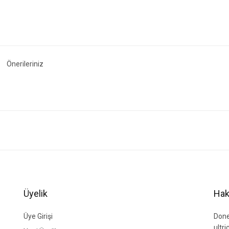
Önerileriniz
ğer konularda yetersiz gördüğünüz noktaları öneri formunu kullanarak tarafımıza i
Bu ürüne ilk yorumu siz yapın!
Yorum Yaz
Üyelik
Hak
Üye Girişi
Done
ultr