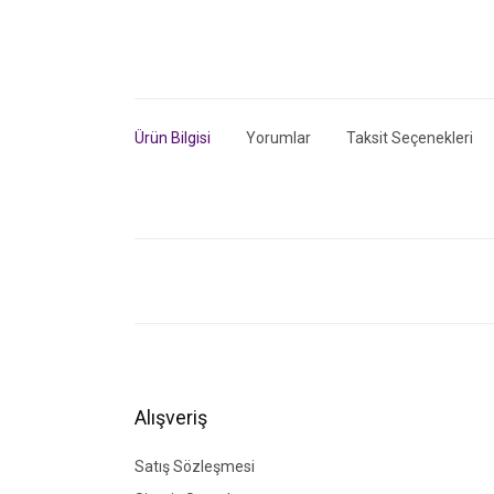
Ürün Bilgisi
Yorumlar
Taksit Seçenekleri
Bu ürünün fiyat bilgisi, resim, ürün açıklamalarında ve di
Görüş ve önerileriniz için teşekkür ederiz.
Ürün resmi kalitesiz, bozuk veya görüntülenemiyor.
Ürün açıklamasında eksik bilgiler bulunuyor.
Ürün bilgilerinde hatalar bulunuyor.
Alışveriş
Ürün fiyatı diğer sitelerden daha pahalı.
Bu ürüne benzer farklı alternatifler olmalı.
Satış Sözleşmesi