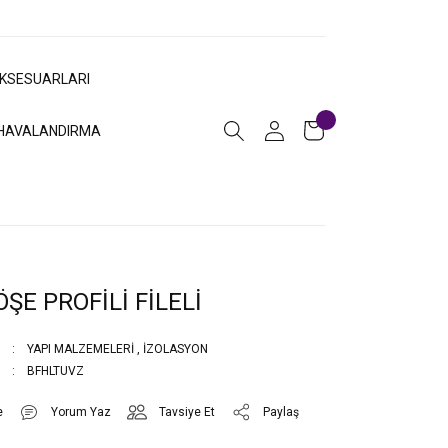
AKSESUARLARI
HAVALANDIRMA
ŞE PROFİLİ FİLELİ
YAPI MALZEMELERİ
,
İZOLASYON
BFHLTUVZ
Yorum Yaz
Tavsiye Et
Paylaş