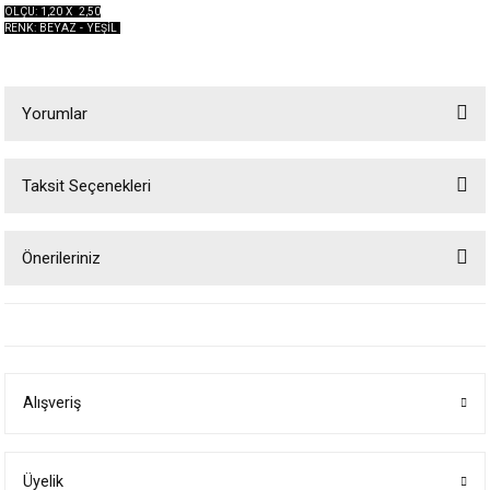
ÖLÇÜ: 1,20 X 2,50
RENK: BEYAZ - YEŞİL
Yorumlar
Taksit Seçenekleri
Bu ürüne ilk yorumu siz yapın!
Önerileriniz
Yorum Yaz
Bu ürünün fiyat bilgisi, resim, ürün açıklamalarında ve diğer konularda
yetersiz gördüğünüz noktaları öneri formunu kullanarak tarafımıza
iletebilirsiniz.
Görüş ve önerileriniz için teşekkür ederiz.
Alışveriş
Ürün resmi kalitesiz, bozuk veya görüntülenemiyor.
Ürün açıklamasında eksik bilgiler bulunuyor.
Ürün bilgilerinde hatalar bulunuyor.
Üyelik