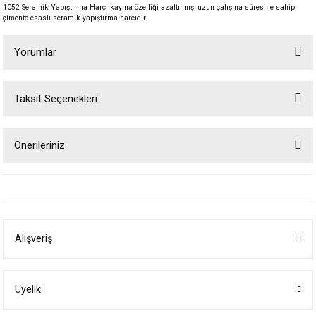
1052 Seramik Yapıştırma Harcı kayma özelliği azaltılmış, uzun çalışma süresine sahip
çimento esaslı seramik yapıştırma harcıdır.
Yorumlar
Taksit Seçenekleri
Bu ürüne ilk yorumu siz yapın!
Önerileriniz
Yorum Yaz
Bu ürünün fiyat bilgisi, resim, ürün açıklamalarında ve diğer konularda
yetersiz gördüğünüz noktaları öneri formunu kullanarak tarafımıza
iletebilirsiniz.
Görüş ve önerileriniz için teşekkür ederiz.
Alışveriş
Ürün resmi kalitesiz, bozuk veya görüntülenemiyor.
Ürün açıklamasında eksik bilgiler bulunuyor.
Ürün bilgilerinde hatalar bulunuyor.
Üyelik
Ürün fiyatı diğer sitelerden daha pahalı.