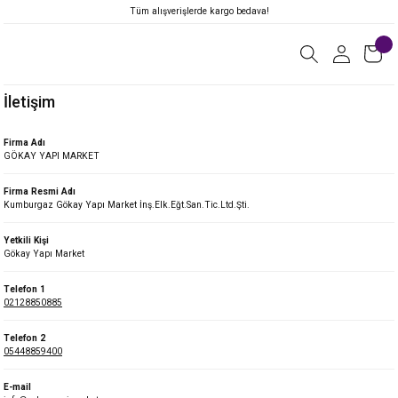
Tüm alışverişlerde kargo bedava!
İletişim
Firma Adı
GÖKAY YAPI MARKET
Firma Resmi Adı
Kumburgaz Gökay Yapı Market İnş.Elk.Eğt.San.Tic.Ltd.Şti.
Yetkili Kişi
Gökay Yapı Market
Telefon 1
02128850885
Telefon 2
05448859400
E-mail